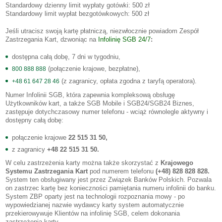
Standardowy dzienny limit wypłaty gotówki: 500 zł
Standardowy limit wypłat bezgotówkowych: 500 zł
Jeśli utracisz swoją kartę płatniczą, niezwłocznie powiadom Zespół
Zastrzegania Kart, dzwoniąc
na
Infolinię SGB 24/7
:
dostępna całą dobę, 7 dni w tygodniu,
(połączenie krajowe, bezpłatne),
800 888 888
(z zagranicy, opłata zgodna z taryfą operatora).
+48 61 647 28 46
Numer Infolinii SGB, która zapewnia kompleksową obsługę
Użytkowników kart, a także SGB Mobile i SGB24/SGB24 Biznes,
zastępuje dotychczasowy numer telefonu - wciąż równolegle aktywny i
dostępny całą dobę:
połączenie krajowe
22 515 31 50,
z zagranicy
+48 22 515 31 50.
W celu zastrzeżenia karty można także skorzystać z
Krajowego
Systemu Zastrzegania Kart
pod numerem telefonu
(+48) 828 828 828.
System ten obsługiwany jest przez Związek Banków Polskich. Pozwala
on zastrzec kartę bez konieczności pamiętania numeru infolinii do banku.
System ZBP oparty jest na technologii rozpoznania mowy - po
wypowiedzianej nazwie wydawcy karty system automatycznie
przekierowywuje Klientów na infolinię SGB, celem dokonania
zastrzeżenia karty.